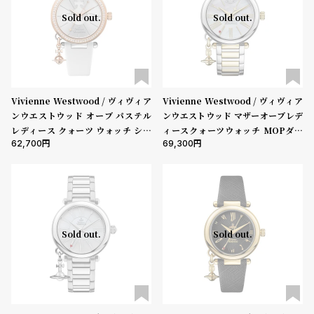
w
o
Sold out.
Sold out.
s
u
t
B
S
l
h
Vivienne Westwood / ヴィヴィア
Vivienne Westwood / ヴィヴィア
o
o
ンウエストウッド オーブ パステル
ンウエストウッド マザーオーブレデ
g
p
レディース クォーツ ウォッチ シル
ィースクォーツウォッチ MOPダイ
l
62,700
69,300
バー ダイヤル ホワイト レザー スト
ヤル ツートンステンレススチールブ
ラップ
レスレット
i
s
t
#
Sold out.
Sold out.
P
e
o
p