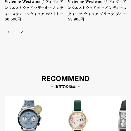
Vivienne Westwood / ヴィヴィア
Vivienne Westwood / ヴィヴィア
l
ンウエストウッド マザーオーブ レデ
ンウエストウッド オーブ レディース
e
ィースクォーツウォッチ ホワイトM
クォーツ ウォッチ ブラック ダイヤ
60,500
53,900
OPダイヤル シルバーステンレスス
ル ブラック レザー ストラップ
シ
返
チールブレスレット
1
2
ョ
品
ッ
に
ピ
つ
ン
い
グ
て
ガ
RECOMMEND
イ
おすすめ商品
ド
時
刻
計
印
保
サ
証
ー