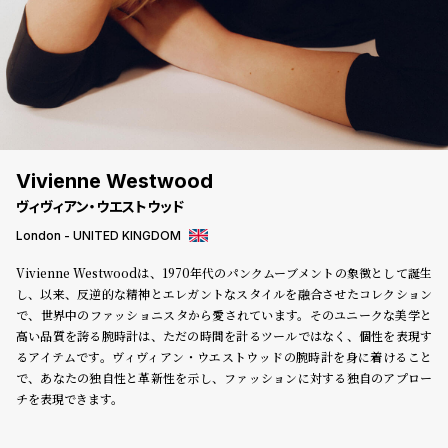
登
録
#Tags
リ
ッ
プ
Vivienne Westwood
バ
ヴィヴィアン・ウエストウッド
ル
チ
London - UNITED KINGDOM
ッ
Vivienne Westwoodは、1970年代のパンクムーブメントの象徴として誕生
ク
し、以来、反逆的な精神とエレガントなスタイルを融合させたコレクション
ア
で、世界中のファッショニスタから愛されています。そのユニークな美学と
ッ
高い品質を誇る腕時計は、ただの時間を計るツールではなく、個性を表現す
プ
るアイテムです。ヴィヴィアン・ウエストウッドの腕時計を身に着けること
ル
ウ
で、あなたの独自性と革新性を示し、ファッションに対する独自のアプロー
ォ
チを表現できます。
ッ
チ