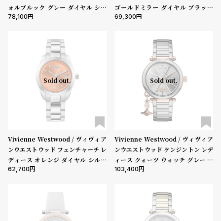
受
雑
ォルブルック グレー ダイヤル シル
ゴールドミラー ダイヤル ブラック
78,100
69,300
バー ブレスレット
レザー
注
誌
販
掲
売
載
モ
商
デ
品
Sold out.
Sold out.
ル
衣
セ
装
ー
貸
ル
Vivienne Westwood / ヴィヴィア
Vivienne Westwood / ヴィヴィア
出
ンウエストウッド フェンチャーチ レ
ンウエストウッド ケンジントン レデ
情
ディース オレンジ ダイヤル シルバ
ィース クォーツ ウォッチ グレー ダ
62,700
103,400
ー ブレスレット
イヤル チタンメッキ セラミック ブ
報
レスレット
N
A
e
b