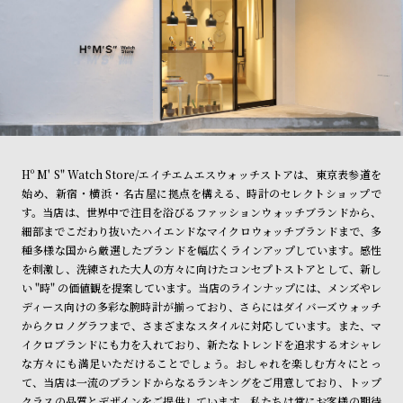
Hº M' S" Watch Store/エイチエムエスウォッチストアは、東京表参道を
始め、新宿・横浜・名古屋に拠点を構える、時計のセレクトショップで
す。当店は、世界中で注目を浴びるファッションウォッチブランドから、
細部までこだわり抜いたハイエンドなマイクロウォッチブランドまで、多
種多様な国から厳選したブランドを幅広くラインアップしています。感性
を刺激し、洗練された大人の方々に向けたコンセプトストアとして、新し
い "時" の価値観を提案しています。当店のラインナップには、メンズやレ
ディース向けの多彩な腕時計が揃っており、さらにはダイバーズウォッチ
からクロノグラフまで、さまざまなスタイルに対応しています。また、マ
イクロブランドにも力を入れており、新たなトレンドを追求するオシャレ
な方々にも満足いただけることでしょう。おしゃれを楽しむ方々にとっ
て、当店は一流のブランドからなるランキングをご用意しており、トップ
クラスの品質とデザインをご提供しています。私たちは常にお客様の期待