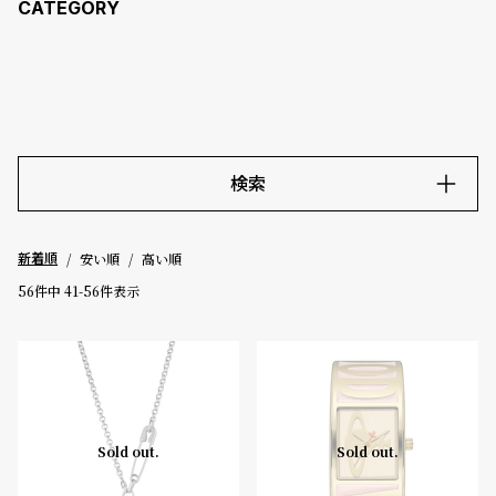
コ
ー
ニ
ッ
シ
ュ
ヴ
ィ
検索
ヴ
ィ
キーワード
ア
ン
安い順
高い順
新着順
ウ
56
件中
41
-
56
件表示
エ
価格
ス
ト
～
ウ
ッ
ド
5000-9999円
10000-29999円
30000-49999円
ク
Sold out.
Sold out.
50000-79999円
80000-99999円
100000円-
ロ
ノ