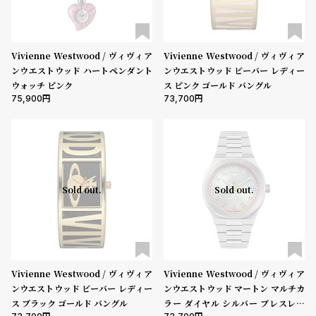
性別
グ
ラ
メンズ
レディース
キッズ
フ
Vivienne Westwood / ヴィヴィア
Vivienne Westwood / ヴィヴィア
販売タイプ
全
世
ンウエストウッド ハートペンダント
ンウエストウッド ビーバー レディー
全ての商品
セール
受注販売
予約販売
ウォッチ ピンク
ス ピンク ゴールド バングル
て
界
75,900
73,700
の
の
商品カテゴリ
商
腕
品
時
ブランド
計
ブ
Sold out.
Sold out.
ラ
ベルト素材
ン
ド
一
表示タイプ
Vivienne Westwood / ヴィヴィア
Vivienne Westwood / ヴィヴィア
覧
ンウエストウッド ビーバー レディー
ンウエストウッド マートン マルチカ
ラ
メ
ス ブラック ゴールド バングル
ラー ダイヤル シルバー ブレスレッ