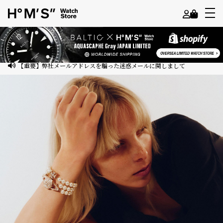
よ
う
こ
【重要】弊社メールアドレスを騙った迷惑メールに関しまして
そ
ゲ
ス
ト
様
ロ
グ
イ
ン
会
員