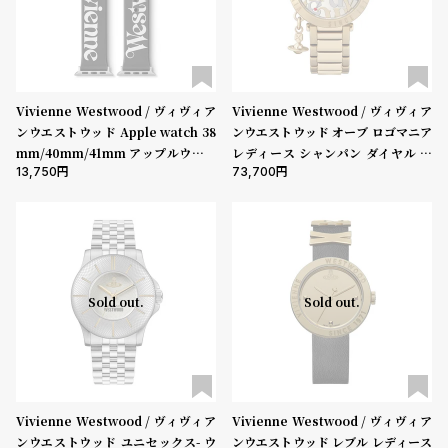
ル
ル
ト
ウ
ォ
ッ
Vivienne Westwood / ヴィヴィア
Vivienne Westwood / ヴィヴィア
チ
ンウエストウッド Apple watch 38
ンウエストウッド オーブ ロゴマニア
バ
mm/40mm/41mm アップルウォッ
レディース シャンパン ダイヤル ゴ
13,750
73,700
チ バンド ストラップ - ブラック
ールド ブレスレット
ン
ド
そ
限
の
定
他
/
Sold out.
Sold out.
の
別
商
注
品
モ
デ
Vivienne Westwood / ヴィヴィア
Vivienne Westwood / ヴィヴィア
ル
ンウエストウッド ユニセックス- ウ
ンウエストウッド レブル レディース