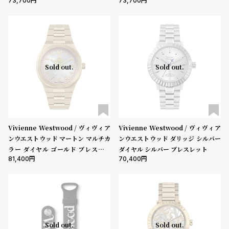
73,700
73,700
ト
ムーブメント
ン
ン
キ
ズ
ン
腕
機能
グ
時
クロノグラフ
GMT
スモールセコンド
ムーンフェイズ
デイト
計
Sold out.
Sold out.
レ
キ
デイデイト
デ
ッ
在庫の有無
ィ
ズ
在庫あり
在庫なしを含む
ー
腕
Vivienne Westwood / ヴィヴィア
Vivienne Westwood / ヴィヴィア
ス
時
ンウエストウッド マートン マルチカ
ンウエストウッド ダリッジ シルバー
腕
計
ラー ダイヤル ゴールド ブレスレッ
ダイヤル シルバー ブレスレット
81,400
70,400
ト
時
計
替
ア
え
ッ
ベ
プ
Sold out.
Sold out.