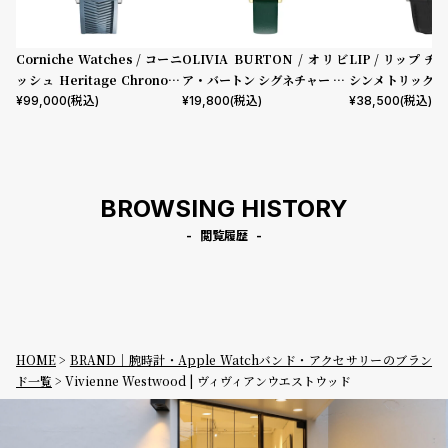
プ
ビ
ラ
ス
ス
Corniche Watches / コーニ
OLIVIA BURTON / オリビ
LIP / リップ チ
ッシュ Heritage Chronogr
ア・バートン シグネチャー 30
シンメトリック 
よ
お
aph Visage ステンレス
mm イラストレイテッド フロ
ック型押しレザー
¥
99,000
(税込)
¥
19,800
(税込)
¥
38,500
(税込)
く
問
ーラル フォレストグリーン レ
あ
い
ザー
る
合
質
わ
BROWSING HISTORY
問
せ
閲覧履歴
HOME
BRAND｜腕時計・Apple Watchバンド・アクセサリーのブラン
ド一覧
Vivienne Westwood | ヴィヴィアンウエストウッド