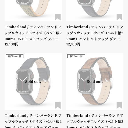
w
o
s
u
t
B
S
Timberland / ティンバーランド ア
Timberland / ティンバーランド ア
ップルウォッチ Sサイズ（ベルト幅2
ップルウォッチ Lサイズ（ベルト幅2
l
h
0mm）バンド ストラップ デインツ
2mm）バンド ストラップ ヴァルデ
o
o
12,100
12,100
リー グリーン レザー ガン ［対応ケ
ィビアン ブルーレザー ［対応ケー
g
p
ース：38mm、40mm、41mm、4
ス：44mm、45mm、46mm、49
2mm（series10以降）］
mm、Ultra］
幅20mm用
幅22mm用
l
i
s
Sold out.
Sold out.
t
#
P
e
o
Timberland / ティンバーランド ア
Timberland / ティンバーランド ア
ップルウォッチ Sサイズ（ベルト幅2
ップルウォッチ Lサイズ（ベルト幅2
p
0mm）バンド ストラップ ヴァルデ
2mm）バンド ストラップ ヴァルデ