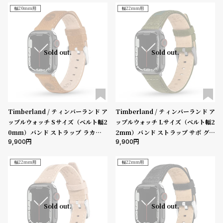
（series10以降）］
9mm、Ultra］
幅20mm用
幅22mm用
Sold out.
Sold out.
Timberland / ティンバーランド ア
Timberland / ティンバーランド ア
ップルウォッチ Sサイズ（ベルト幅2
ップルウォッチ Lサイズ（ベルト幅2
0mm）バンド ストラップ ラカンド
2mm）バンド ストラップ サポ グリ
9,900
9,900
ン ダークブラウン レザー ［対応ケ
ーン ファブリック ガン ［対応ケー
ース：38mm、40mm、41mm、4
ス：44mm、45mm、46mm、49
2mm（series10以降）］
mm、Ultra］
幅22mm用
幅22mm用
Sold out.
Sold out.