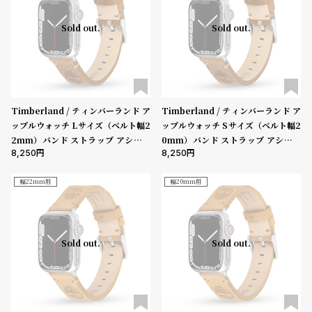
Sold out.
Sold out.
Timberland / ティンバーランド ア
Timberland / ティンバーランド ア
ップルウォッチ Lサイズ（ベルト幅2
ップルウォッチ Sサイズ（ベルト幅2
2mm）バンド ストラップ アシュビ
0mm）バンド ストラップ アシュビ
8,250
8,250
ー ダークブラウン レザー ［対応ケ
ー ダークブラウン レザー ［対応ケ
ース：44mm、45mm、46mm、4
ース：38mm、40mm、41mm、4
9mm、Ultra］
2mm（series10以降）］
幅22mm用
幅20mm用
Sold out.
Sold out.