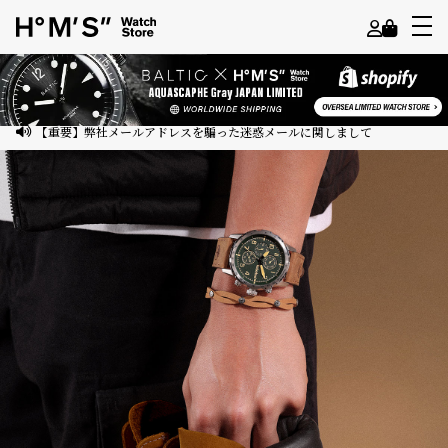
よ
う
こ
【重要】弊社メールアドレスを騙った迷惑メールに関しまして
そ
ゲ
ス
ト
様
ロ
グ
イ
ン
会
員