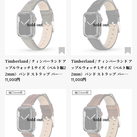
ン
ン
キ
ズ
ブランド
ン
腕
Sold out.
Sold out.
グ
時
ベルト素材
計
レ
キ
デ
ッ
表示タイプ
Timberland / ティンバーランド ア
Timberland / ティンバーランド ア
ィ
ズ
ップルウォッチ Lサイズ（ベルト幅2
ップルウォッチ Lサイズ（ベルト幅2
ー
腕
2mm）バンド ストラップ バーンズ
2mm）バンド ストラップ バーンズ
ス
時
11,000
11,000
ブルック チャコールレザー ［対応ケ
ブルック ブラックレザー ［対応ケー
ムーブメント
ース：44mm、45mm、46mm、4
ス：44mm、45mm、46mm、49
腕
計
9mm、Ultra］
mm、Ultra］
幅22mm用
幅22mm用
時
機能
計
替
ア
クロノグラフ
GMT
スモールセコンド
ムーンフェイズ
デイト
Sold out.
Sold out.
え
ッ
デイデイト
ベ
プ