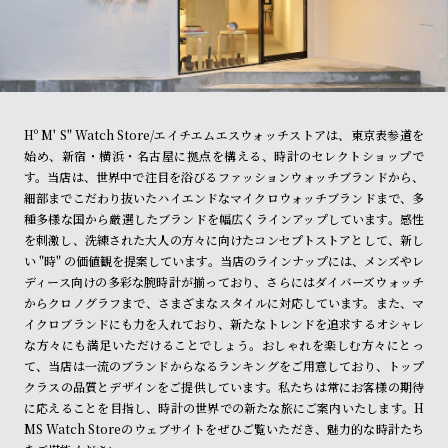
Hº M' S" Watch Store/エイチエムエスウォッチストアは、東京表参道を
始め、新宿・横浜・名古屋に拠点を構える、時計のセレクトショップで
す。当店は、世界中で注目を浴びるファッションウォッチブランドから、
細部までこだわり抜いたハイエンドなマイクロウォッチブランドまで、多
種多様な国から厳選したブランドを幅広くラインアップしています。感性
を刺激し、洗練された大人の方々に向けたコンセプトストアとして、新し
い "時" の価値観を提案しています。当店のラインナップには、メンズやレ
ディース向けの多彩な腕時計が揃っており、さらにはダイバーズウォッチ
からクロノグラフまで、さまざまなスタイルに対応しています。また、マ
イクロブランドにも力を入れており、新たなトレンドを追求するオシャレ
な方々にも満足いただけることでしょう。おしゃれを楽しむ方々にとっ
て、当店は一流のブランドからなるランキングをご用意しており、トップ
クラスの品質とデザインをご提供しています。私たちは常にお客様の期待
に応えることを目指し、時計の世界での新たな旅にご案内いたします。H
MS Watch Storeのウェブサイトをぜひご覧いただき、魅力的な時計たち