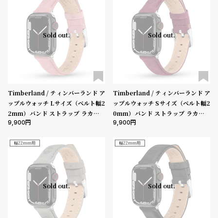
Sold out.
Sold out.
Timberland / ティンバーランド ア
Timberland / ティンバーランド ア
ップルウォッチ Lサイズ（ベルト幅2
ップルウォッチ Sサイズ（ベルト幅2
2mm）バンド ストラップ ラカンド
0mm）バンド ストラップ ラカンド
9,900
9,900
ン ピンク レザー ［対応ケース：44
ン マゼンタ レザー ［対応ケース：3
mm、45mm、46mm、49mm、U
8mm、40mm、41mm、42mm
ltra］
（series10以降）］
幅22mm用
幅22mm用
Sold out.
Sold out.