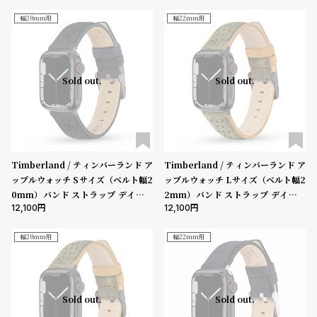
ス：38mm、40mm、41mm、42
ース：44mm、45mm、46mm、4
受
雑
mm（series10以降）］
9mm、Ultra］
幅20mm用
幅22mm用
注
誌
販
掲
売
載
Sold out.
Sold out.
モ
商
デ
品
ル
衣
セ
Timberland / ティンバーランド ア
Timberland / ティンバーランド ア
装
ー
ップルウォッチ Sサイズ（ベルト幅2
ップルウォッチ Lサイズ（ベルト幅2
貸
ル
0mm）バンド ストラップ デインツ
2mm）バンド ストラップ デインツ
出
12,100
12,100
リー ブラック レザー ガン ［対応ケ
リー グリーン レザー ガン ［対応ケ
ース：38mm、40mm、41mm、4
ース：44mm、45mm、46mm、4
情
2mm（series10以降）］
9mm、Ultra］
幅20mm用
幅22mm用
報
N
A
Sold out.
Sold out.
e
b