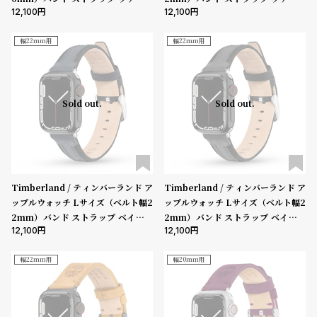
l
12,100
12,100
ィビアン ブルーレザー ［対応ケー
ィビアン ブラウンレザー ［対応ケー
e
ス：38mm、40mm、41mm、42
ス：44mm、45mm、46mm、49
mm（series10以降）］
mm、Ultra］
幅22mm用
幅22mm用
シ
返
ョ
品
ッ
に
Sold out.
Sold out.
ピ
つ
ン
い
グ
て
ガ
Timberland / ティンバーランド ア
Timberland / ティンバーランド ア
イ
ップルウォッチ Lサイズ（ベルト幅2
ップルウォッチ Lサイズ（ベルト幅2
2mm）バンド ストラップ ベインブ
2mm）バンド ストラップ ベインブ
ド
12,100
12,100
リッジ ブルーレザー ［対応ケース：
リッジ ブラックレザー ［対応ケー
時
刻
44mm、45mm、46mm、49m
ス：44mm、45mm、46mm、49
計
印
m、Ultra］
mm、Ultra］
幅22mm用
幅20mm用
保
サ
証
ー