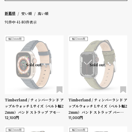
グ
キーワード
ラ
安い順
高い順
新着順
フ
91
件中
41
-
80
件表示
全
世
価格
て
界
幅22mm用
幅22mm用
～
の
の
商
腕
5000-9999円
10000-29999円
30000-49999円
品
時
Sold out.
Sold out.
50000-79999円
80000-99999円
100000円-
計
ブ
性別
ラ
メンズ
レディース
キッズ
ン
Timberland / ティンバーランド ア
Timberland / ティンバーランド ア
販売タイプ
ド
ップルウォッチ Lサイズ（ベルト幅2
ップルウォッチ Lサイズ（ベルト幅2
全ての商品
セール
受注販売
予約販売
一
2mm）バンド ストラップ アモスキ
2mm）バンド ストラップ バーンズ
12,100
11,000
ーグ ブルーレザー ［対応ケース：44
ブルック グリーンレザー ［対応ケー
覧
商品カテゴリ
mm、45mm、46mm、49mm、U
ス：44mm、45mm、46mm、49
ラ
メ
ltra］
mm、Ultra］
幅22mm用
幅22mm用