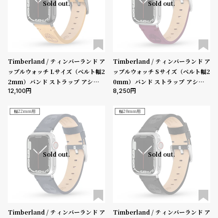
プ
ビ
Sold out.
Sold out.
ラ
ス
ス
よ
お
く
問
Timberland / ティンバーランド ア
Timberland / ティンバーランド ア
あ
い
ップルウォッチ Lサイズ（ベルト幅2
ップルウォッチ Sサイズ（ベルト幅2
2mm）バンド ストラップ アシュビ
0mm）バンド ストラップ アシュビ
る
合
12,100
8,250
ーLサイズ ウィートレザー ガン ［対
ーSサイズ パープルレザー ［対応ケ
質
わ
応ケース：44mm、45mm、46m
ース：38mm、40mm、41mm、4
問
せ
m、49mm、Ultra］
2mm（series10以降）］
幅22mm用
幅20mm用
Sold out.
Sold out.
Timberland / ティンバーランド ア
Timberland / ティンバーランド ア