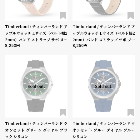
Timberland / ティンバーランド ア
Timberland / ティンバーランド ア
ップルウォッチ Lサイズ（ベルト幅2
ップルウォッチ Lサイズ（ベルト幅2
2mm）バンド ストラップ サポ ヌー
2mm）バンド ストラップ サポ ブラ
8,250
8,250
ド ファブリック ［対応ケース：44m
ック ファブリック ［対応ケース：44
m、45mm、46mm、49mm、Ult
mm、45mm、46mm、49mm、U
ra］
ltra］
Sold out.
Sold out.
Timberland / ティンバーランド ク
Timberland / ティンバーランド ク
オンセット グリーン ダイヤル ブラ
オンセット ブルー ダイヤル ブルー
ック シリコン
シリコン