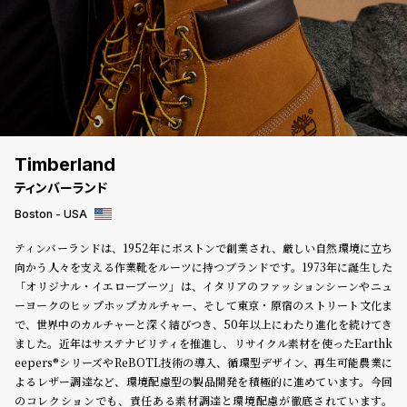
登
録
#Tags
リ
ッ
プ
Timberland
バ
ティンバーランド
ル
チ
Boston - USA
ッ
ティンバーランドは、1952年にボストンで創業され、厳しい自然環境に立ち
ク
向かう人々を支える作業靴をルーツに持つブランドです。1973年に誕生した
ア
「オリジナル・イエローブーツ」は、イタリアのファッションシーンやニュ
ッ
ーヨークのヒップホップカルチャー、そして東京・原宿のストリート文化ま
プ
で、世界中のカルチャーと深く結びつき、50年以上にわたり進化を続けてき
ル
ウ
ました。近年はサステナビリティを推進し、リサイクル素材を使ったEarthk
ォ
eepers®シリーズやReBOTL技術の導入、循環型デザイン、再生可能農業に
ッ
よるレザー調達など、環境配慮型の製品開発を積極的に進めています。今回
チ
のコレクションでも、責任ある素材調達と環境配慮が徹底されています。