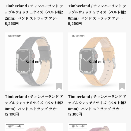
Timberland / ティンバーランド ア
Timberland / ティンバーランド ア
ップルウォッチ Lサイズ（ベルト幅2
ップルウォッチ Sサイズ（ベルト幅2
2mm）バンド ストラップ アシュビ
0mm）バンド ストラップ アシュビ
8,250
8,250
ーLサイズ ウィートレザー ［対応ケ
ーSサイズ ウィートレザー ［対応ケ
ース：44mm、45mm、46mm、4
ース：38mm、40mm、41mm、4
9mm、Ultra］
2mm（series10以降）］
幅20mm用
幅20mm用
Sold out.
Sold out.
Timberland / ティンバーランド ア
Timberland / ティンバーランド ア
ップルウォッチ Sサイズ（ベルト幅2
ップルウォッチ Sサイズ（ベルト幅2
0mm）バンド ストラップ ラカンド
0mm）バンド ストラップ ラカンド
12,100
12,100
ン ブルー レザー ガン ［対応ケー
ン ウィートレザー ガン ［対応ケー
ス：38mm、40mm、41mm、42
ス：38mm、40mm、41mm、42
mm（series10以降）］
mm（series10以降）］
幅22mm用
幅20mm用