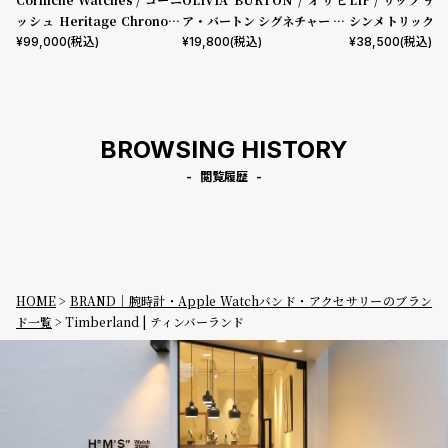
ッシュ Heritage Chronogr
ア・バートン シグネチャー 30
シンメトリック 
aph Visage ステンレス
mm イラストレイテッド フロ
ック型押しレザー
¥
99,000
(税込)
¥
19,800
(税込)
¥
38,500
(税込)
ーラル フォレストグリーン レ
ザー
BROWSING HISTORY
閲覧履歴
HOME
BRAND｜腕時計・Apple Watchバンド・アクセサリーのブラン
ド一覧
Timberland | ティンバーランド