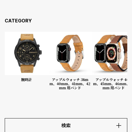
コ
ー
ニ
ッ
シ
ュ
ヴ
ィ
ヴ
ィ
ア
ン
ウ
腕時計
アップルウォッチ 38m
アップルウォッチ 44m
エ
m、40mm、41mm、42
m、45mm、46mm、4
ス
mm 用バンド
mm 用バンド
ト
ウ
ッ
ド
ク
ロ
検索
ノ