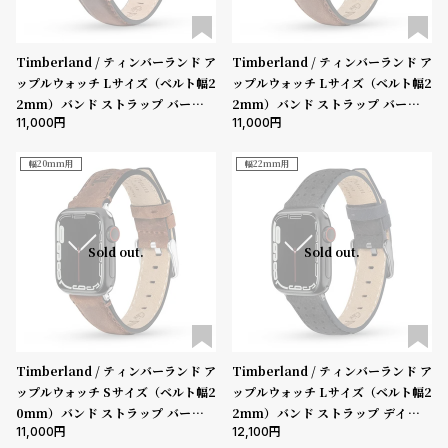
在庫の有無
ル
ル
ト
ウ
在庫あり
在庫なしを含む
Timberland / ティンバーランド ア
Timberland / ティンバーランド ア
ォ
ップルウォッチ Lサイズ（ベルト幅2
ップルウォッチ Lサイズ（ベルト幅2
ッ
2mm）バンド ストラップ バーンズ
2mm）バンド ストラップ バーンズ
チ
11,000
11,000
ブルック ダークブラウンレザー ［対
ブルック ブラウンレザー ［対応ケー
応ケース：44mm、45mm、46m
ス：44mm、45mm、46mm、49
バ
m、49mm、Ultra］
mm、Ultra］
幅20mm用
幅22mm用
ン
ド
そ
限
Sold out.
Sold out.
の
定
他
/
の
別
商
注
Timberland / ティンバーランド ア
Timberland / ティンバーランド ア
品
モ
ップルウォッチ Sサイズ（ベルト幅2
ップルウォッチ Lサイズ（ベルト幅2
デ
0mm）バンド ストラップ バーンズ
2mm）バンド ストラップ デインツ
ル
11,000
12,100
ブルック ブラウンレザー ［対応ケー
リー ブラック レザー ガン ［対応ケ